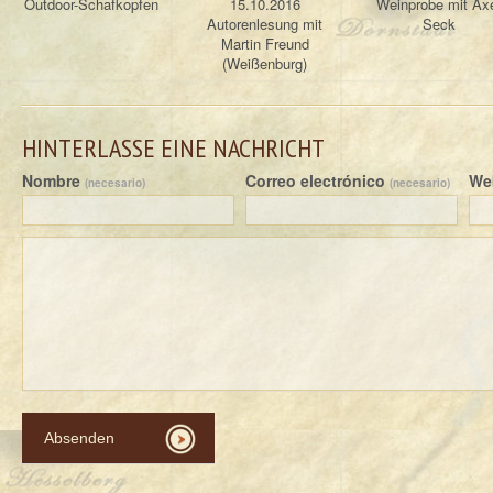
Outdoor-Schafkopfen
15.10.2016
Weinprobe mit Ax
Autorenlesung mit
Seck
Martin Freund
(Weißenburg)
HINTERLASSE EINE NACHRICHT
Nombre
Correo electrónico
We
(necesario)
(necesario)